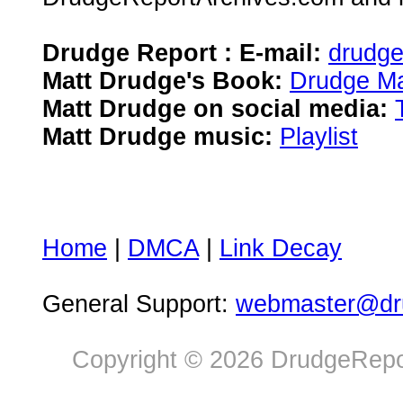
Drudge Report : E-mail:
drudg
Matt Drudge's Book:
Drudge Ma
Matt Drudge on social media:
Matt Drudge music:
Playlist
Home
|
DMCA
|
Link Decay
General Support:
webmaster@dru
Copyright © 2026 DrudgeRepor