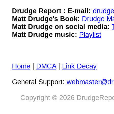
Drudge Report : E-mail:
drudg
Matt Drudge's Book:
Drudge Ma
Matt Drudge on social media:
Matt Drudge music:
Playlist
Home
|
DMCA
|
Link Decay
General Support:
webmaster@dru
Copyright © 2026 DrudgeRepor