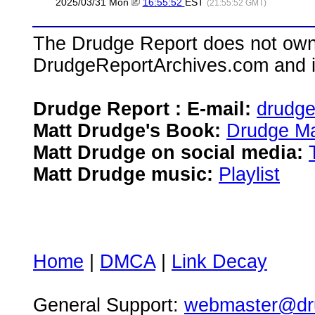
2025/03/31 Mon
16:55:52
EST
(21:55:52 GMT)
The Drudge Report does not own,
DrudgeReportArchives.com and is 
Drudge Report : E-mail:
drudg
Matt Drudge's Book:
Drudge Ma
Matt Drudge on social media:
Matt Drudge music:
Playlist
Home
|
DMCA
|
Link Decay
General Support:
webmaster@dru