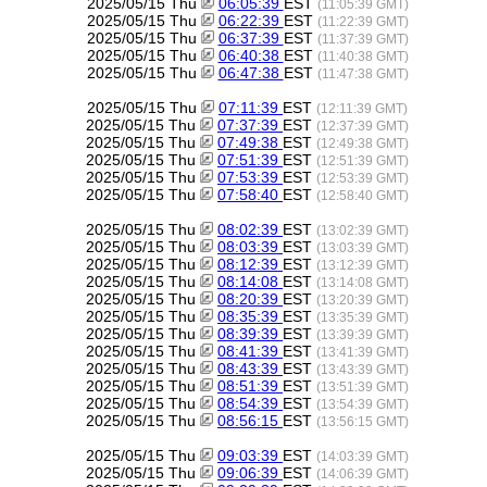
2025/05/15 Thu
06:05:39
EST
(11:05:39 GMT)
2025/05/15 Thu
06:22:39
EST
(11:22:39 GMT)
2025/05/15 Thu
06:37:39
EST
(11:37:39 GMT)
2025/05/15 Thu
06:40:38
EST
(11:40:38 GMT)
2025/05/15 Thu
06:47:38
EST
(11:47:38 GMT)
2025/05/15 Thu
07:11:39
EST
(12:11:39 GMT)
2025/05/15 Thu
07:37:39
EST
(12:37:39 GMT)
2025/05/15 Thu
07:49:38
EST
(12:49:38 GMT)
2025/05/15 Thu
07:51:39
EST
(12:51:39 GMT)
2025/05/15 Thu
07:53:39
EST
(12:53:39 GMT)
2025/05/15 Thu
07:58:40
EST
(12:58:40 GMT)
2025/05/15 Thu
08:02:39
EST
(13:02:39 GMT)
2025/05/15 Thu
08:03:39
EST
(13:03:39 GMT)
2025/05/15 Thu
08:12:39
EST
(13:12:39 GMT)
2025/05/15 Thu
08:14:08
EST
(13:14:08 GMT)
2025/05/15 Thu
08:20:39
EST
(13:20:39 GMT)
2025/05/15 Thu
08:35:39
EST
(13:35:39 GMT)
2025/05/15 Thu
08:39:39
EST
(13:39:39 GMT)
2025/05/15 Thu
08:41:39
EST
(13:41:39 GMT)
2025/05/15 Thu
08:43:39
EST
(13:43:39 GMT)
2025/05/15 Thu
08:51:39
EST
(13:51:39 GMT)
2025/05/15 Thu
08:54:39
EST
(13:54:39 GMT)
2025/05/15 Thu
08:56:15
EST
(13:56:15 GMT)
2025/05/15 Thu
09:03:39
EST
(14:03:39 GMT)
2025/05/15 Thu
09:06:39
EST
(14:06:39 GMT)