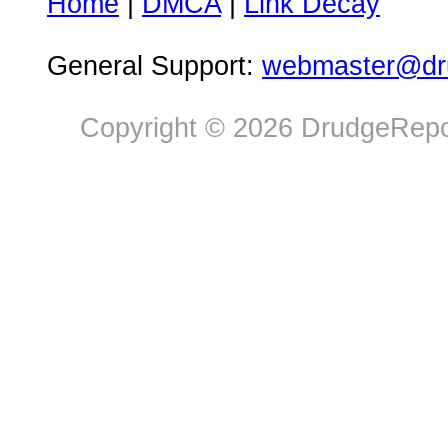
Home
|
DMCA
|
Link Decay
General Support:
webmaster@dru
Copyright © 2026 DrudgeRepor