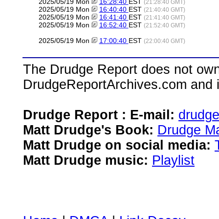
2025/05/19 Mon
16:28:40
EST
(21:28:40 GMT)
2025/05/19 Mon
16:40:40
EST
(21:40:40 GMT)
2025/05/19 Mon
16:41:40
EST
(21:41:40 GMT)
2025/05/19 Mon
16:52:40
EST
(21:52:40 GMT)
2025/05/19 Mon
17:00:40
EST
(22:00:40 GMT)
The Drudge Report does not own,
DrudgeReportArchives.com and is 
Drudge Report : E-mail:
drudg
Matt Drudge's Book:
Drudge Ma
Matt Drudge on social media:
Matt Drudge music:
Playlist