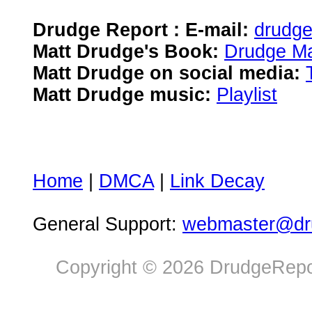
Drudge Report : E-mail:
drudg
Matt Drudge's Book:
Drudge Ma
Matt Drudge on social media:
Matt Drudge music:
Playlist
Home
|
DMCA
|
Link Decay
General Support:
webmaster@dru
Copyright © 2026 DrudgeRepor