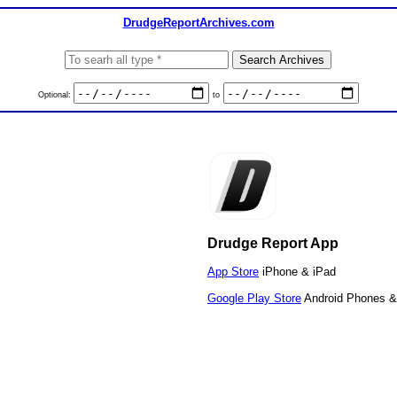
DrudgeReportArchives.com
Optional:
to
Drudge Report App
App Store
iPhone & iPad
Google Play Store
Android Phones &