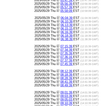
2025/05/29 Thu
05:47:39
EST
(10:47:39 GMT)
2025/05/29 Thu
05:56:39
EST
(10:56:39 GMT)
2025/05/29 Thu
05:57:39
EST
(10:57:39 GMT)
2025/05/29 Thu
05:58:09
EST
(10:58:09 GMT)
2025/05/29 Thu
06:04:39
EST
(11:04:39 GMT)
2025/05/29 Thu
06:10:39
EST
(11:10:39 GMT)
2025/05/29 Thu
06:13:39
EST
(11:13:39 GMT)
2025/05/29 Thu
06:15:15
EST
(11:15:15 GMT)
2025/05/29 Thu
06:16:39
EST
(11:16:39 GMT)
2025/05/29 Thu
06:18:39
EST
(11:18:39 GMT)
2025/05/29 Thu
06:38:39
EST
(11:38:39 GMT)
2025/05/29 Thu
07:15:39
EST
(12:15:39 GMT)
2025/05/29 Thu
07:34:39
EST
(12:34:39 GMT)
2025/05/29 Thu
07:35:39
EST
(12:35:39 GMT)
2025/05/29 Thu
07:36:16
EST
(12:36:16 GMT)
2025/05/29 Thu
07:37:39
EST
(12:37:39 GMT)
2025/05/29 Thu
07:45:39
EST
(12:45:39 GMT)
2025/05/29 Thu
08:12:39
EST
(13:12:39 GMT)
2025/05/29 Thu
08:18:39
EST
(13:18:39 GMT)
2025/05/29 Thu
08:28:39
EST
(13:28:39 GMT)
2025/05/29 Thu
08:41:39
EST
(13:41:39 GMT)
2025/05/29 Thu
08:49:39
EST
(13:49:39 GMT)
2025/05/29 Thu
09:01:39
EST
(14:01:39 GMT)
2025/05/29 Thu
09:03:39
EST
(14:03:39 GMT)
2025/05/29 Thu
09:05:03
EST
(14:05:03 GMT)
2025/05/29 Thu
09:10:39
EST
(14:10:39 GMT)