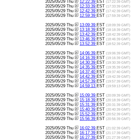
2025/05/29 Thu
12:22:39
EST
(17:22:39 GMT)
2025/05/29 Thu
12:33:39
EST
(17:33:39 GMT)
2025/05/29 Thu
12:42:39
EST
(17:42:39 GMT)
2025/05/29 Thu
12:59:39
EST
(17:59:39 GMT)
2025/05/29 Thu
13:09:39
EST
(18:09:39 GMT)
2025/05/29 Thu
13:18:39
EST
(18:18:39 GMT)
2025/05/29 Thu
13:42:39
EST
(18:42:39 GMT)
2025/05/29 Thu
13:46:39
EST
(18:46:39 GMT)
2025/05/29 Thu
13:52:39
EST
(18:52:39 GMT)
2025/05/29 Thu
14:06:39
EST
(19:06:39 GMT)
2025/05/29 Thu
14:16:39
EST
(19:16:39 GMT)
2025/05/29 Thu
14:30:39
EST
(19:30:39 GMT)
2025/05/29 Thu
14:35:39
EST
(19:35:39 GMT)
2025/05/29 Thu
14:37:40
EST
(19:37:40 GMT)
2025/05/29 Thu
14:42:39
EST
(19:42:39 GMT)
2025/05/29 Thu
14:57:39
EST
(19:57:39 GMT)
2025/05/29 Thu
14:59:13
EST
(19:59:13 GMT)
2025/05/29 Thu
15:09:39
EST
(20:09:39 GMT)
2025/05/29 Thu
15:18:39
EST
(20:18:39 GMT)
2025/05/29 Thu
15:31:39
EST
(20:31:39 GMT)
2025/05/29 Thu
15:40:39
EST
(20:40:39 GMT)
2025/05/29 Thu
15:52:39
EST
(20:52:39 GMT)
2025/05/29 Thu
15:56:39
EST
(20:56:39 GMT)
2025/05/29 Thu
16:02:39
EST
(21:02:39 GMT)
2025/05/29 Thu
16:17:39
EST
(21:17:39 GMT)
2025/05/29 Thu
16:27:39
EST
(21:27:39 GMT)