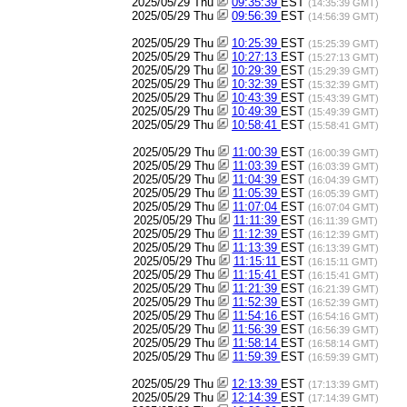
2025/05/29 Thu
09:35:39
EST
(14:35:39 GMT)
2025/05/29 Thu
09:56:39
EST
(14:56:39 GMT)
2025/05/29 Thu
10:25:39
EST
(15:25:39 GMT)
2025/05/29 Thu
10:27:13
EST
(15:27:13 GMT)
2025/05/29 Thu
10:29:39
EST
(15:29:39 GMT)
2025/05/29 Thu
10:32:39
EST
(15:32:39 GMT)
2025/05/29 Thu
10:43:39
EST
(15:43:39 GMT)
2025/05/29 Thu
10:49:39
EST
(15:49:39 GMT)
2025/05/29 Thu
10:58:41
EST
(15:58:41 GMT)
2025/05/29 Thu
11:00:39
EST
(16:00:39 GMT)
2025/05/29 Thu
11:03:39
EST
(16:03:39 GMT)
2025/05/29 Thu
11:04:39
EST
(16:04:39 GMT)
2025/05/29 Thu
11:05:39
EST
(16:05:39 GMT)
2025/05/29 Thu
11:07:04
EST
(16:07:04 GMT)
2025/05/29 Thu
11:11:39
EST
(16:11:39 GMT)
2025/05/29 Thu
11:12:39
EST
(16:12:39 GMT)
2025/05/29 Thu
11:13:39
EST
(16:13:39 GMT)
2025/05/29 Thu
11:15:11
EST
(16:15:11 GMT)
2025/05/29 Thu
11:15:41
EST
(16:15:41 GMT)
2025/05/29 Thu
11:21:39
EST
(16:21:39 GMT)
2025/05/29 Thu
11:52:39
EST
(16:52:39 GMT)
2025/05/29 Thu
11:54:16
EST
(16:54:16 GMT)
2025/05/29 Thu
11:56:39
EST
(16:56:39 GMT)
2025/05/29 Thu
11:58:14
EST
(16:58:14 GMT)
2025/05/29 Thu
11:59:39
EST
(16:59:39 GMT)
2025/05/29 Thu
12:13:39
EST
(17:13:39 GMT)
2025/05/29 Thu
12:14:39
EST
(17:14:39 GMT)