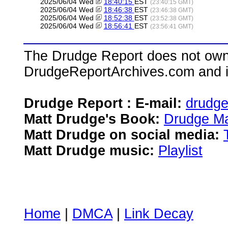
2025/06/04 Wed
18:40:15
EST
(23:40:15 GMT)
2025/06/04 Wed
18:46:38
EST
(23:46:38 GMT)
2025/06/04 Wed
18:52:38
EST
(23:52:38 GMT)
2025/06/04 Wed
18:56:41
EST
(23:56:41 GMT)
The Drudge Report does not own,
DrudgeReportArchives.com and is 
Drudge Report : E-mail:
drudg
Matt Drudge's Book:
Drudge Ma
Matt Drudge on social media:
Matt Drudge music:
Playlist
Home
|
DMCA
|
Link Decay