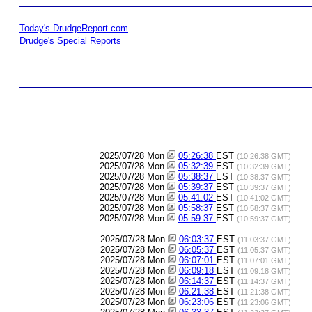
Today's DrudgeReport.com
Drudge's Special Reports
2025/07/28 Mon
05:26:38
EST
(10:26:38 GMT)
2025/07/28 Mon
05:32:39
EST
(10:32:39 GMT)
2025/07/28 Mon
05:38:37
EST
(10:38:37 GMT)
2025/07/28 Mon
05:39:37
EST
(10:39:37 GMT)
2025/07/28 Mon
05:41:02
EST
(10:41:02 GMT)
2025/07/28 Mon
05:58:37
EST
(10:58:37 GMT)
2025/07/28 Mon
05:59:37
EST
(10:59:37 GMT)
2025/07/28 Mon
06:03:37
EST
(11:03:37 GMT)
2025/07/28 Mon
06:05:37
EST
(11:05:37 GMT)
2025/07/28 Mon
06:07:01
EST
(11:07:01 GMT)
2025/07/28 Mon
06:09:18
EST
(11:09:18 GMT)
2025/07/28 Mon
06:14:37
EST
(11:14:37 GMT)
2025/07/28 Mon
06:21:38
EST
(11:21:38 GMT)
2025/07/28 Mon
06:23:06
EST
(11:23:06 GMT)