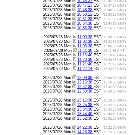
2025/07/28 Mon
10:45:37
EST
(15:45:37 GMT)
2025/07/28 Mon
10:47:13
EST
(15:47:13 GMT)
2025/07/28 Mon
10:48:38
EST
(15:48:38 GMT)
2025/07/28 Mon
10:50:12
EST
(15:50:12 GMT)
2025/07/28 Mon
10:51:38
EST
(15:51:38 GMT)
2025/07/28 Mon
10:54:38
EST
(15:54:38 GMT)
2025/07/28 Mon
10:56:38
EST
(15:56:38 GMT)
2025/07/28 Mon
11:00:38
EST
(16:00:38 GMT)
2025/07/28 Mon
11:02:38
EST
(16:02:38 GMT)
2025/07/28 Mon
11:06:38
EST
(16:06:38 GMT)
2025/07/28 Mon
11:11:38
EST
(16:11:38 GMT)
2025/07/28 Mon
11:16:40
EST
(16:16:40 GMT)
2025/07/28 Mon
11:20:38
EST
(16:20:38 GMT)
2025/07/28 Mon
11:21:40
EST
(16:21:40 GMT)
2025/07/28 Mon
11:22:14
EST
(16:22:14 GMT)
2025/07/28 Mon
12:09:38
EST
(17:09:38 GMT)
2025/07/28 Mon
12:16:38
EST
(17:16:38 GMT)
2025/07/28 Mon
12:32:38
EST
(17:32:38 GMT)
2025/07/28 Mon
12:50:38
EST
(17:50:38 GMT)
2025/07/28 Mon
13:16:38
EST
(18:16:38 GMT)
2025/07/28 Mon
13:25:38
EST
(18:25:38 GMT)
2025/07/28 Mon
13:34:38
EST
(18:34:38 GMT)
2025/07/28 Mon
13:44:40
EST
(18:44:40 GMT)
2025/07/28 Mon
13:52:38
EST
(18:52:38 GMT)
2025/07/28 Mon
14:22:38
EST
(19:22:38 GMT)
2025/07/28 Mon
14:25:38
EST
(19:25:38 GMT)