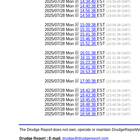
2025/07/28 Mon
14:34:40
EST
(19:34:40 GMT)
2025/07/28 Mon
14:40:38
EST
(19:40:38 GMT)
2025/07/28 Mon
14:56:38
EST
(19:56:38 GMT)
2025/07/28 Mon
14:59:38
EST
(19:59:38 GMT)
2025/07/28 Mon
15:09:38
EST
(20:09:38 GMT)
2025/07/28 Mon
15:31:38
EST
(20:31:38 GMT)
2025/07/28 Mon
15:41:38
EST
(20:41:38 GMT)
2025/07/28 Mon
15:46:38
EST
(20:46:38 GMT)
2025/07/28 Mon
15:52:38
EST
(20:52:38 GMT)
2025/07/28 Mon
16:01:38
EST
(21:01:38 GMT)
2025/07/28 Mon
16:11:38
EST
(21:11:38 GMT)
2025/07/28 Mon
16:23:38
EST
(21:23:38 GMT)
2025/07/28 Mon
16:41:38
EST
(21:41:38 GMT)
2025/07/28 Mon
16:53:38
EST
(21:53:38 GMT)
2025/07/28 Mon
17:00:38
EST
(22:00:38 GMT)
2025/07/28 Mon
18:42:38
EST
(23:42:38 GMT)
2025/07/28 Mon
18:43:38
EST
(23:43:38 GMT)
2025/07/28 Mon
18:45:05
EST
(23:45:05 GMT)
2025/07/28 Mon
18:48:38
EST
(23:48:38 GMT)
2025/07/28 Mon
18:50:38
EST
(23:50:38 GMT)
2025/07/28 Mon
18:58:38
EST
(23:58:38 GMT)
The Drudge Report does not own, operate or maintain DrudgeReportArchi
Drudge Report : E-mail:
drudge@drudgereport.com