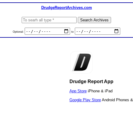
DrudgeReportArchives.com
Optional:
to
Drudge Report App
App Store
iPhone & iPad
Google Play Store
Android Phones &