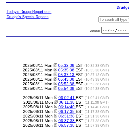
Drudge
Today's DrudgeReport.com
Drudge's Special Reports
Optional:
2025/08/11 Mon
05:32:38
EST
(10:32:38 GMT)
2025/08/11 Mon
05:35:38
EST
(10:35:38 GMT)
2025/08/11 Mon
05:37:13
EST
(10:37:13 GMT)
2025/08/11 Mon
05:43:38
EST
(10:43:38 GMT)
2025/08/11 Mon
05:52:38
EST
(10:52:38 GMT)
2025/08/11 Mon
05:54:38
EST
(10:54:38 GMT)
2025/08/11 Mon
06:02:41
EST
(11:02:41 GMT)
2025/08/11 Mon
06:11:38
EST
(11:11:38 GMT)
2025/08/11 Mon
06:14:40
EST
(11:14:40 GMT)
2025/08/11 Mon
06:17:38
EST
(11:17:38 GMT)
2025/08/11 Mon
06:31:38
EST
(11:31:38 GMT)
2025/08/11 Mon
06:37:38
EST
(11:37:38 GMT)
2025/08/11 Mon
06:57:38
EST
(11:57:38 GMT)