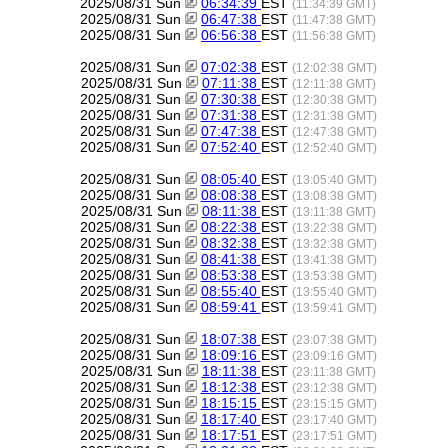
2025/08/31 Sun
06:34:39
EST
(11:34:39 GMT)
2025/08/31 Sun
06:47:38
EST
(11:47:38 GMT)
2025/08/31 Sun
06:56:38
EST
(11:56:38 GMT)
2025/08/31 Sun
07:02:38
EST
(12:02:38 GMT)
2025/08/31 Sun
07:11:38
EST
(12:11:38 GMT)
2025/08/31 Sun
07:30:38
EST
(12:30:38 GMT)
2025/08/31 Sun
07:31:38
EST
(12:31:38 GMT)
2025/08/31 Sun
07:47:38
EST
(12:47:38 GMT)
2025/08/31 Sun
07:52:40
EST
(12:52:40 GMT)
2025/08/31 Sun
08:05:40
EST
(13:05:40 GMT)
2025/08/31 Sun
08:08:38
EST
(13:08:38 GMT)
2025/08/31 Sun
08:11:38
EST
(13:11:38 GMT)
2025/08/31 Sun
08:22:38
EST
(13:22:38 GMT)
2025/08/31 Sun
08:32:38
EST
(13:32:38 GMT)
2025/08/31 Sun
08:41:38
EST
(13:41:38 GMT)
2025/08/31 Sun
08:53:38
EST
(13:53:38 GMT)
2025/08/31 Sun
08:55:40
EST
(13:55:40 GMT)
2025/08/31 Sun
08:59:41
EST
(13:59:41 GMT)
2025/08/31 Sun
18:07:38
EST
(23:07:38 GMT)
2025/08/31 Sun
18:09:16
EST
(23:09:16 GMT)
2025/08/31 Sun
18:11:38
EST
(23:11:38 GMT)
2025/08/31 Sun
18:12:38
EST
(23:12:38 GMT)
2025/08/31 Sun
18:15:15
EST
(23:15:15 GMT)
2025/08/31 Sun
18:17:40
EST
(23:17:40 GMT)
2025/08/31 Sun
18:17:51
EST
(23:17:51 GMT)