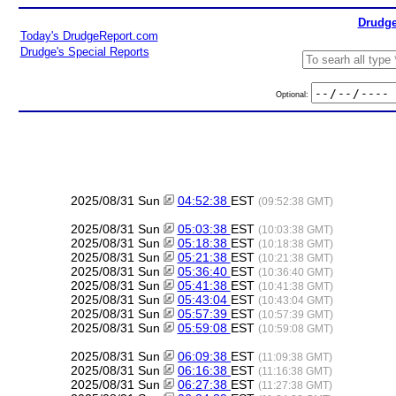
Drudge
Today's DrudgeReport.com
Drudge's Special Reports
Optional:
2025/08/31 Sun
04:52:38
EST
(09:52:38 GMT)
2025/08/31 Sun
05:03:38
EST
(10:03:38 GMT)
2025/08/31 Sun
05:18:38
EST
(10:18:38 GMT)
2025/08/31 Sun
05:21:38
EST
(10:21:38 GMT)
2025/08/31 Sun
05:36:40
EST
(10:36:40 GMT)
2025/08/31 Sun
05:41:38
EST
(10:41:38 GMT)
2025/08/31 Sun
05:43:04
EST
(10:43:04 GMT)
2025/08/31 Sun
05:57:39
EST
(10:57:39 GMT)
2025/08/31 Sun
05:59:08
EST
(10:59:08 GMT)
2025/08/31 Sun
06:09:38
EST
(11:09:38 GMT)
2025/08/31 Sun
06:16:38
EST
(11:16:38 GMT)
2025/08/31 Sun
06:27:38
EST
(11:27:38 GMT)