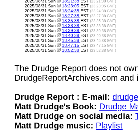
2025/08/31 Sun
18:21:38
EST
(23:21:38 GMT)
2025/08/31 Sun
18:23:05
EST
(23:23:05 GMT)
2025/08/31 Sun
18:24:38
EST
(23:24:38 GMT)
2025/08/31 Sun
18:27:38
EST
(23:27:38 GMT)
2025/08/31 Sun
18:35:38
EST
(23:35:38 GMT)
2025/08/31 Sun
18:38:38
EST
(23:38:38 GMT)
2025/08/31 Sun
18:39:38
EST
(23:39:38 GMT)
2025/08/31 Sun
18:40:38
EST
(23:40:38 GMT)
2025/08/31 Sun
18:45:38
EST
(23:45:38 GMT)
2025/08/31 Sun
18:47:15
EST
(23:47:15 GMT)
2025/08/31 Sun
18:52:38
EST
(23:52:38 GMT)
The Drudge Report does not own,
DrudgeReportArchives.com and is 
Drudge Report : E-mail:
drudg
Matt Drudge's Book:
Drudge Ma
Matt Drudge on social media:
Matt Drudge music:
Playlist