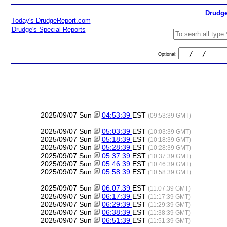
Drudge
Today's DrudgeReport.com
Drudge's Special Reports
Optional:
2025/09/07 Sun
04:53:39
EST
(09:53:39 GMT)
2025/09/07 Sun
05:03:39
EST
(10:03:39 GMT)
2025/09/07 Sun
05:18:39
EST
(10:18:39 GMT)
2025/09/07 Sun
05:28:39
EST
(10:28:39 GMT)
2025/09/07 Sun
05:37:39
EST
(10:37:39 GMT)
2025/09/07 Sun
05:46:39
EST
(10:46:39 GMT)
2025/09/07 Sun
05:58:39
EST
(10:58:39 GMT)
2025/09/07 Sun
06:07:39
EST
(11:07:39 GMT)
2025/09/07 Sun
06:17:39
EST
(11:17:39 GMT)
2025/09/07 Sun
06:29:39
EST
(11:29:39 GMT)
2025/09/07 Sun
06:38:39
EST
(11:38:39 GMT)
2025/09/07 Sun
06:51:39
EST
(11:51:39 GMT)