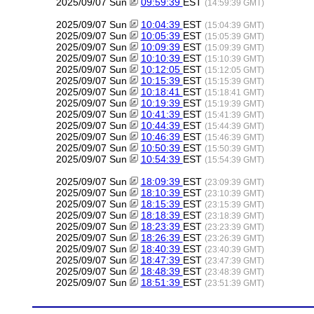
2025/09/07 Sun
09:59:39
EST
(14:59:39 GMT)
2025/09/07 Sun
10:04:39
EST
(15:04:39 GMT)
2025/09/07 Sun
10:05:39
EST
(15:05:39 GMT)
2025/09/07 Sun
10:09:39
EST
(15:09:39 GMT)
2025/09/07 Sun
10:10:39
EST
(15:10:39 GMT)
2025/09/07 Sun
10:12:05
EST
(15:12:05 GMT)
2025/09/07 Sun
10:15:39
EST
(15:15:39 GMT)
2025/09/07 Sun
10:18:41
EST
(15:18:41 GMT)
2025/09/07 Sun
10:19:39
EST
(15:19:39 GMT)
2025/09/07 Sun
10:41:39
EST
(15:41:39 GMT)
2025/09/07 Sun
10:44:39
EST
(15:44:39 GMT)
2025/09/07 Sun
10:46:39
EST
(15:46:39 GMT)
2025/09/07 Sun
10:50:39
EST
(15:50:39 GMT)
2025/09/07 Sun
10:54:39
EST
(15:54:39 GMT)
2025/09/07 Sun
18:09:39
EST
(23:09:39 GMT)
2025/09/07 Sun
18:10:39
EST
(23:10:39 GMT)
2025/09/07 Sun
18:15:39
EST
(23:15:39 GMT)
2025/09/07 Sun
18:18:39
EST
(23:18:39 GMT)
2025/09/07 Sun
18:23:39
EST
(23:23:39 GMT)
2025/09/07 Sun
18:26:39
EST
(23:26:39 GMT)
2025/09/07 Sun
18:40:39
EST
(23:40:39 GMT)
2025/09/07 Sun
18:47:39
EST
(23:47:39 GMT)
2025/09/07 Sun
18:48:39
EST
(23:48:39 GMT)
2025/09/07 Sun
18:51:39
EST
(23:51:39 GMT)