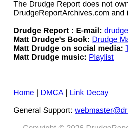
The Drudge Report does not own,
DrudgeReportArchives.com and is 
Drudge Report : E-mail:
drudg
Matt Drudge's Book:
Drudge Ma
Matt Drudge on social media:
Matt Drudge music:
Playlist
Home
|
DMCA
|
Link Decay
General Support:
webmaster@dru