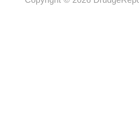
Copyright © 2026 DrudgeRepor