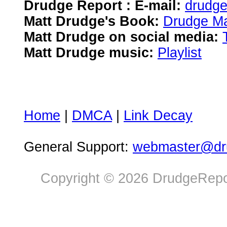
Drudge Report : E-mail:
drudg
Matt Drudge's Book:
Drudge Ma
Matt Drudge on social media:
Matt Drudge music:
Playlist
Home
|
DMCA
|
Link Decay
General Support:
webmaster@dru
Copyright © 2026 DrudgeRepor