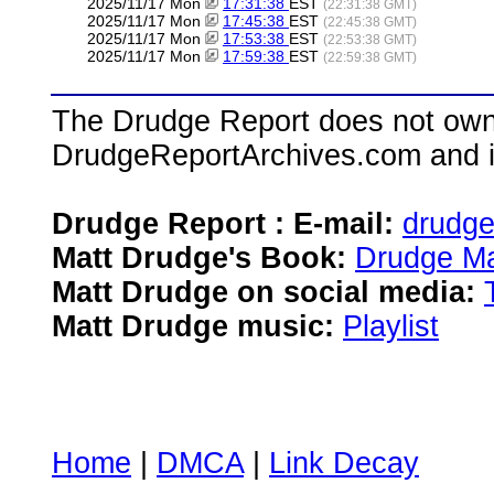
2025/11/17 Mon
17:31:38
EST
(22:31:38 GMT)
2025/11/17 Mon
17:45:38
EST
(22:45:38 GMT)
2025/11/17 Mon
17:53:38
EST
(22:53:38 GMT)
2025/11/17 Mon
17:59:38
EST
(22:59:38 GMT)
The Drudge Report does not own,
DrudgeReportArchives.com and is 
Drudge Report : E-mail:
drudg
Matt Drudge's Book:
Drudge Ma
Matt Drudge on social media:
Matt Drudge music:
Playlist
Home
|
DMCA
|
Link Decay