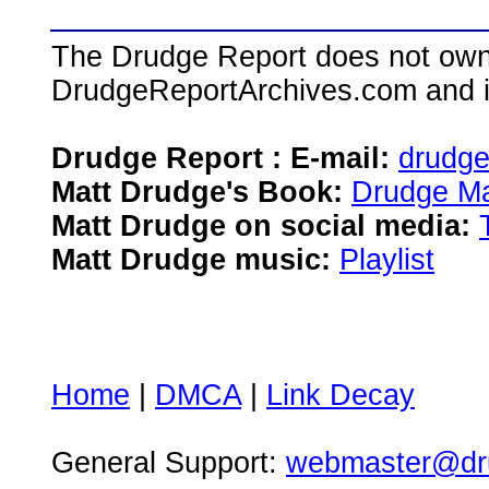
The Drudge Report does not own,
DrudgeReportArchives.com and is 
Drudge Report : E-mail:
drudg
Matt Drudge's Book:
Drudge Ma
Matt Drudge on social media:
Matt Drudge music:
Playlist
Home
|
DMCA
|
Link Decay
General Support:
webmaster@dru