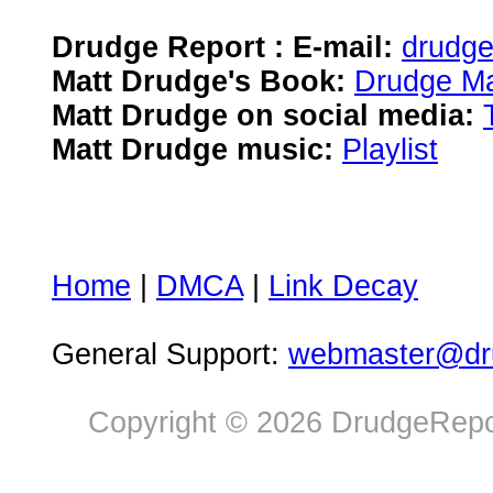
Drudge Report : E-mail:
drudg
Matt Drudge's Book:
Drudge Ma
Matt Drudge on social media:
Matt Drudge music:
Playlist
Home
|
DMCA
|
Link Decay
General Support:
webmaster@dru
Copyright © 2026 DrudgeRepor