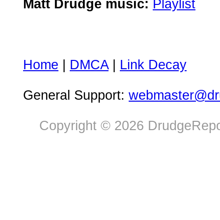
Matt Drudge music:
Playlist
Home
|
DMCA
|
Link Decay
General Support:
webmaster@dru
Copyright © 2026 DrudgeRepor